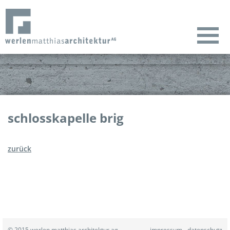
schlosskapelle brig
zurück
© 2015 werlen matthias architektur ag
impressum
datenschutz