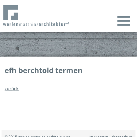
efh berchtold termen
zurück
© 2015 werlen matthias architektur ag
impressum
datenschutz