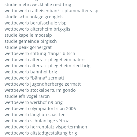
studie mehrzweckhalle ried-brig
wettbewerb raiffeisenbank + pfammatter visp
studie schulanlage grengiols
wettbewerb berufsschule visp
wettbewerb altersheim brig-glis
studie kapelle moosalp
studie gemeinde birgisch
studie peak gornergrat
wettbewerb stiftung "tanja" bitsch
wettbewerb alters- + pflegeheim naters
wettbewerb alters- + pflegeheim ried-brig
wettbewerb bahnhof brig
wettbewerb "bänna" zermatt
wettbewerb jugendherberge zermatt
wettbewerb stockalperturm gondo
studie efh vogel raron
wettbewerb werkhof n9 brig
wettbewerb olympiadorf sion 2006
wettbewerb längfluh saas-fee
wettbewerb schulanlage vétroz
wettbewerb herrenplatz visperterminen
wettbewerb altstadtgestaltung brig